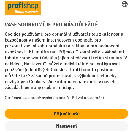
Faktura
Sociální sítě
Facebook
YouTube
LinkedIn
VODP
Otisk
Prohlášení o ochraně osobních údajů
Nastavení ochrany osobních údajů
All prices excl. VAT plus
shipping costs
and possible delivery charges,
if not stated otherwise.
¹ Sleva platí do vyprodání zásob. Sleva se nevztahuje na akční ceny.
Kombinace s jinými procentními slevami nebo poukázkami není
možná.