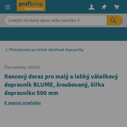
in content
Příslušenství pro lehké válečkové dopravníky
Číslo položky:
102703
Koncový doraz pro malý a lehký válečkový
dopravník BLUME, šroubovaný, šířka
dopravníku 500 mm
K popisu produktu