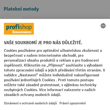
Platební metody
Faktura
Sociální sítě
Facebook
YouTube
LinkedIn
VODP
Otisk
Prohlášení o ochraně osobních údajů
Nastavení ochrany osobních údajů
All prices excl. VAT plus
shipping costs
and possible delivery charges,
if not stated otherwise.