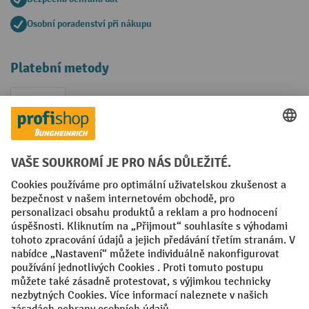
Osobní poradenství při nákupu
Platební metody
Faktura
Sociální sítě
Facebook
YouTube
LinkedIn
VODP
Otisk
Prohlášení o ochraně osobních údajů
Nastavení ochrany osobních údajů