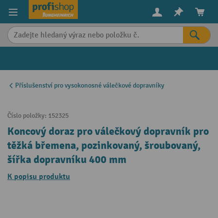
in content
Příslušenství pro vysokonosné válečkové dopravníky
Číslo položky:
152325
Koncový doraz pro válečkový dopravník pro
těžká břemena, pozinkovaný, šroubovaný,
šířka dopravníku 400 mm
K popisu produktu