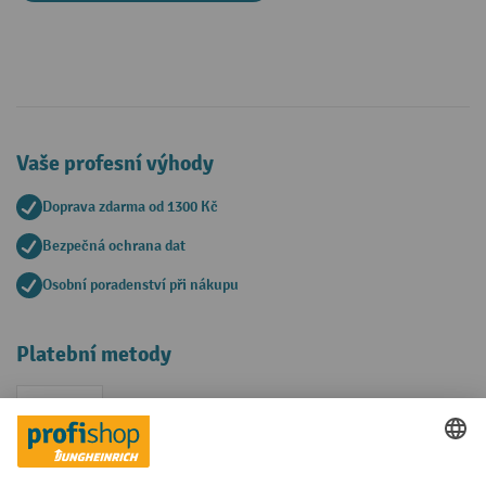
Vaše profesní výhody
Doprava zdarma od 1300 Kč
Bezpečná ochrana dat
Osobní poradenství při nákupu
Platební metody
Faktura
Sociální sítě