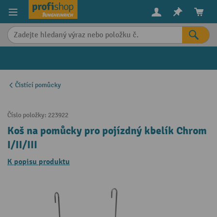
in content
Čistící pomůcky
Číslo položky:
223922
Koš na pomůcky pro pojízdný kbelík Chrom
I/II/III
K popisu produktu