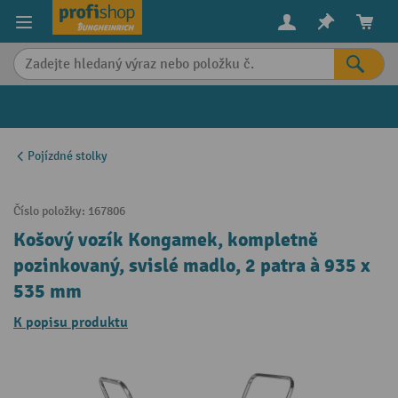
in content
Pojízdné stolky
Číslo položky:
167806
Košový vozík Kongamek, kompletně
pozinkovaný, svislé madlo, 2 patra à 935 x
535 mm
K popisu produktu