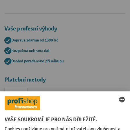
Vaše profesní výhody
Doprava zdarma od 1300 Kč
Bezpečná ochrana dat
Osobní poradenství při nákupu
Platební metody
Faktura
Sociální sítě
Facebook
YouTube
LinkedIn