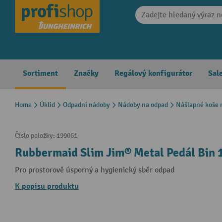
search
Skip to main navigation
Sortiment
Značky
Regálový konfigurátor
Sal
Home
Úklid
Odpadní nádoby
Nádoby na odpad
Nášlapné koše 
Číslo položky:
199061
Rubbermaid Slim Jim® Metal Pedál Bin 1
Pro prostorově úsporný a hygienický sběr odpad
K popisu produktu