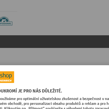
15 litrů Černá
kategorie:
Nášlapné koše na odpadky
htilá ocel matová
Výška
Značka
mm