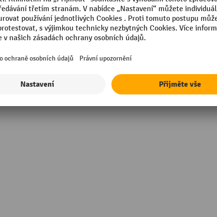
Zásobník, objem
tilá ocel
Zásobník, typ
Úchyty/madla
Šířka
sional