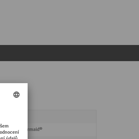
400
Rubbermaid®