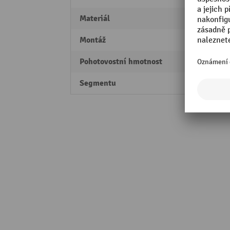
Materiál
ušlech
Montáž
bez
Pohotovostní hmotnost
4,36
Segmentu
Profes