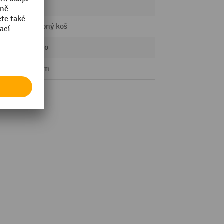
15 l
Nášlapný koš
Držadlo
396 mm