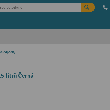
e
na odpadky
5 litrů Černá