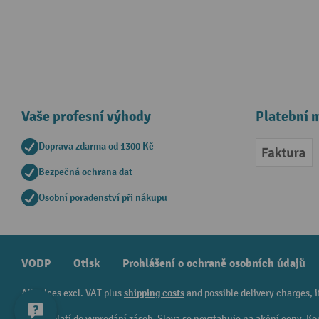
Vaše profesní výhody
Platební 
Doprava zdarma od 1300 Kč
Faktur
Bezpečná ochrana dat
Osobní poradenství při nákupu
VODP
Otisk
Prohlášení o ochraně osobních údajů
All prices excl. VAT plus
shipping costs
and possible delivery charges, i
¹ Sleva platí do vyprodání zásob. Sleva se nevztahuje na akční ceny.