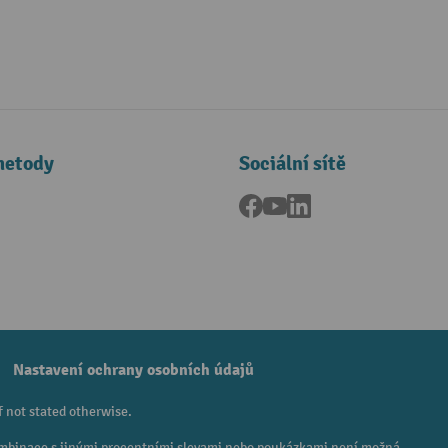
metody
Sociální sítě
Facebook
YouTube
LinkedIn
a
Nastavení ochrany osobních údajů
f not stated otherwise.
 Kombinace s jinými procentními slevami nebo poukázkami není možná.