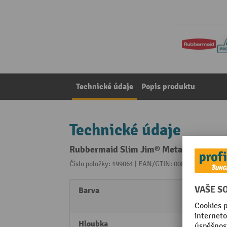
Technické údaje
Popis produktu
Technické údaje
Rubbermaid Slim Jim® Metal Pedál Bin 
Číslo položky: 199061 | EAN/GTIN: 0086876224610
Z 
Barva
Ušlec
černá
Hloubka
302 