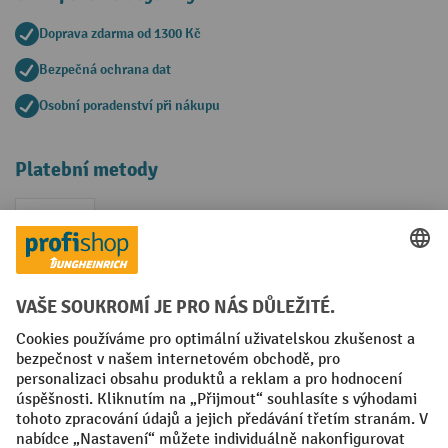
Doprava zdarma od 1300 Kč
Bezpečná ochrana dat
Osobní poradenství při nákupu
Platební metody
Faktura
Sociální sítě
Facebook
YouTube
LinkedIn
VODP
Otisk