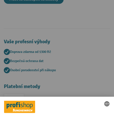
Vaše profesní výhody
Doprava zdarma od 1300 Kč
Bezpečná ochrana dat
Osobní poradenství při nákupu
Platební metody
Faktura