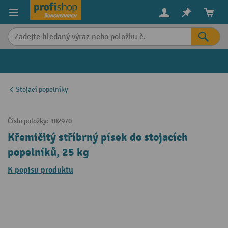
in content
Stojací popelníky
Číslo položky:
102970
Křemičitý stříbrný písek do stojacích
popelníků, 25 kg
K popisu produktu