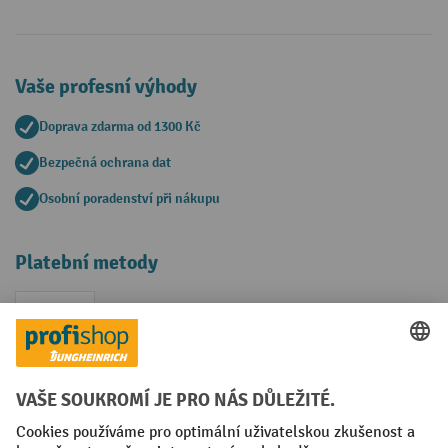
Vaše profesní výhody
Doprava zdarma od 1300 Kč
Bezpečná ochrana dat
Osobní poradenství při nákupu
Platební metody
Faktura
Sociální sítě
Facebook
YouTube
LinkedIn