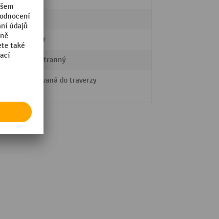
8
Startér
jednostranný
ů na
nalisovaná do traverzy