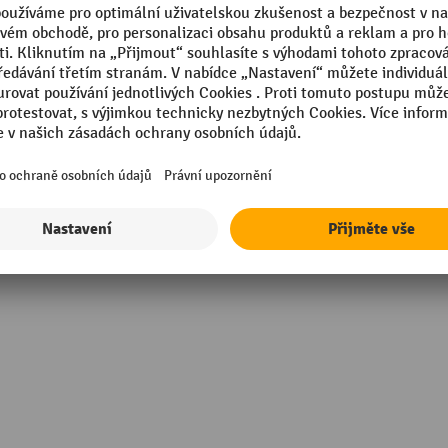
úhlá trubka
Schody/příčky, počet
g
Segmentu
Stoupání
Upevnění ochranných návlek
mm
nohy
Zobrazit všechny technické údaje