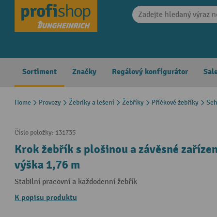
search
Skip to main navigation
Sortiment
Značky
Regálový konfigurátor
Sal
Home
Provozy
Žebríky a lešení
Žebříky
Příčkové žebříky
Sc
Číslo položky:
131735
Krok žebřík s plošinou a závěsné zaříze
výška 1,76 m
Stabilní pracovní a každodenní žebřík
K popisu produktu