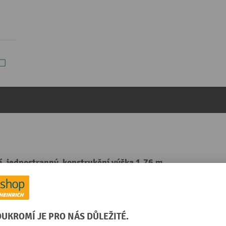
ní, jednostranný, konstrukční výška 1,76 m
kategorie:
Schůdky
Schody/příčky, hloubka
Schody/příčky, materiál