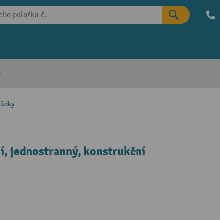
e
hůdky
ní, jednostranný, konstrukční