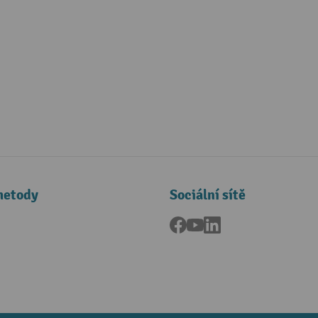
metody
Sociální sítě
Facebook
YouTube
LinkedIn
a