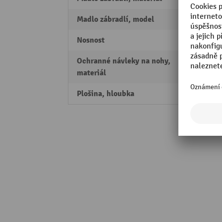
Madlo zábradlí, model
pravo
Nosnost
150 k
Ochranné návleky na nohy,
plast
materiál
Plošina, hloubka
260 