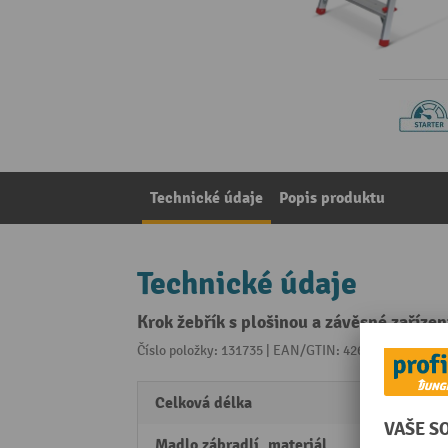
Technické údaje
Popis produktu
Technické údaje
Krok žebřík s plošinou a závěsné zaříze
Číslo položky: 131735 | EAN/GTIN: 4260054775149
Z 
Celková délka
2,5 m
Madlo zábradlí, materiál
Hliník