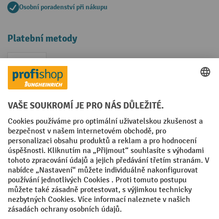
Osobní poradenství při nákupu
Platební metody
Faktura
Sociální sítě
Facebook
YouTube
LinkedIn
VODP
Otisk
Prohlášení o ochraně osobních údajů
Nastavení ochrany osobních údajů