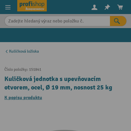
in content
Kuličková ložiska
Číslo položky:
151841
Kuličková jednotka s upevňovacím
otvorem, ocel, Ø 19 mm, nosnost 25 kg
K popisu produktu