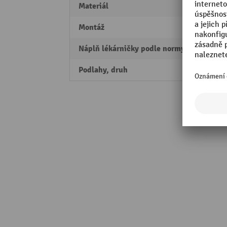
Materiál
ocelo
Montáž
Montá
Náplň lékárničky podle normy
ÖNORM
Podlahy, druh
Dělicí