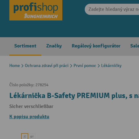
search
Skip to main navigation
Sortiment
Značky
Regálový konfigurátor
Sal
Home
Ochrana zdraví při práci
První pomoc
Lékárničky
Číslo položky:
278254
Lékárnička B-Safety PREMIUM plus, s 
Sicher verschließbar
K popisu produktu