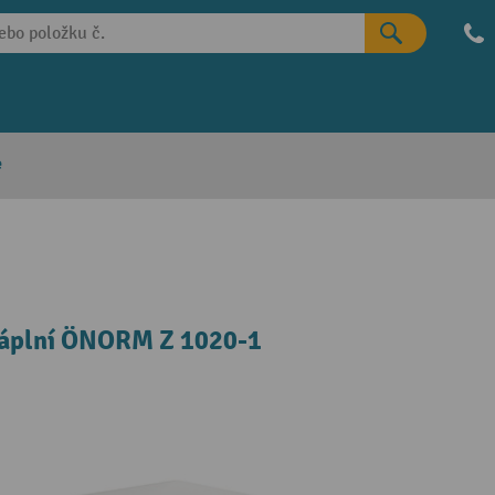
e
náplní ÖNORM Z 1020-1