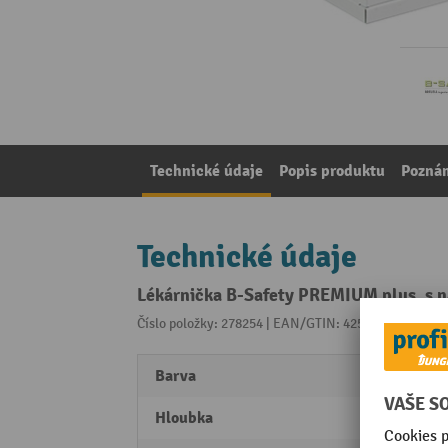
Technické údaje
Popis produktu
Pozná
Technické údaje
Lékárnička B-Safety PREMIUM plus, s 
Číslo položky: 278254 | EAN/GTIN: 4251138219741
Z 
Barva
bílá
Hloubka
210 