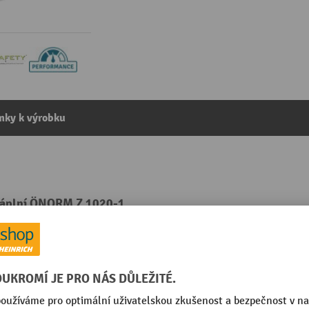
mky k výrobku
náplní ÖNORM Z 1020-1
kategorie:
Lékárničky
Počet podlah
mm
Počet šuplíků