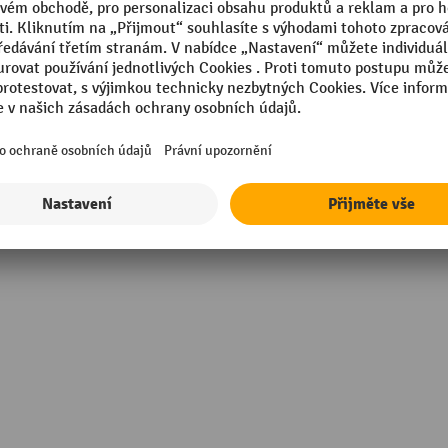
vý plech
Segmentu
ž na stěnu
Uzavíratelný
 Z 1020-1
Výška
 přepážka
Značka
Zobrazit všechny technické údaje