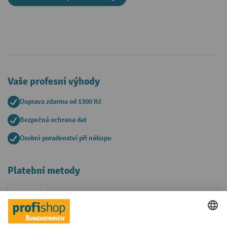
Vaše profesní výhody
Doprava zdarma od 1300 Kč
Bezpečná ochrana dat
Osobní poradenství při nákupu
Platební metody
Faktura