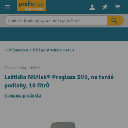
in content
Průmyslové čištící prostředky a maziva
Číslo položky:
211508
Leštidlo Nilfisk® Progloss SV1, na tvrdé
podlahy, 10 litrů
K popisu produktu