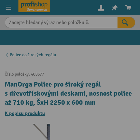
in content
Police do širokých regálu
Číslo položky:
408677
ManOrga Police pro široký regál
s dřevotřískovými deskami, nosnost police
až 710 kg, ŠxH 2250 x 600 mm
K popisu produktu