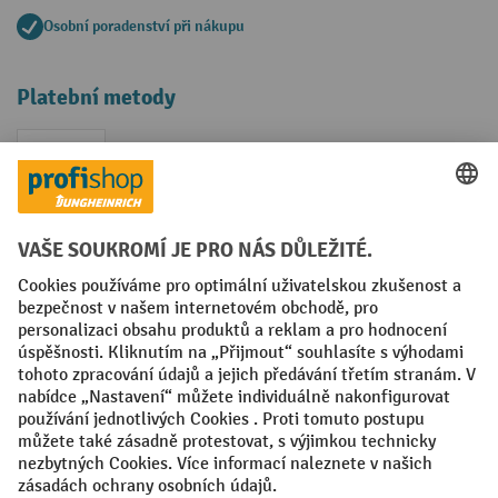
Osobní poradenství při nákupu
Platební metody
Faktura
Sociální sítě
Facebook
YouTube
LinkedIn
VODP
Otisk
Prohlášení o ochraně osobních údajů
Nastavení ochrany osobních údajů