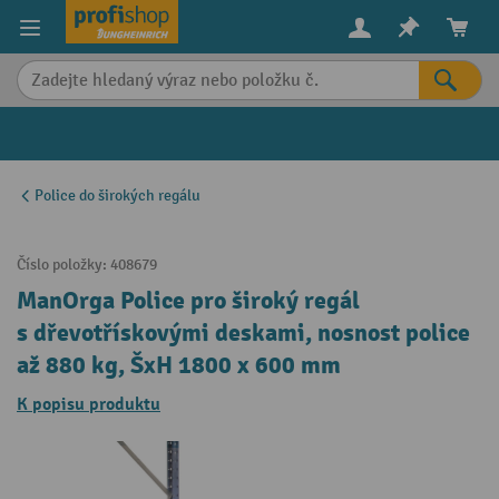
in content
Police do širokých regálu
Číslo položky:
408679
ManOrga Police pro široký regál
s dřevotřískovými deskami, nosnost police
až 880 kg, ŠxH 1800 x 600 mm
K popisu produktu