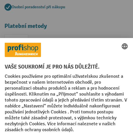
Osobní poradenství při nákupu
Platební metody
Faktura
Sociální sítě
Facebook
YouTube
LinkedIn
VODP
Otisk
Prohlášení o ochraně osobních údajů
Nastavení ochrany osobních údajů