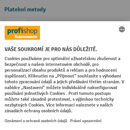
Platební metody
Faktura
Sociální sítě
Facebook
YouTube
LinkedIn
VODP
Otisk
Prohlášení o ochraně osobních údajů
Nastavení ochrany osobních údajů
All prices excl. VAT plus
shipping costs
and possible delivery charges,
if not stated otherwise.