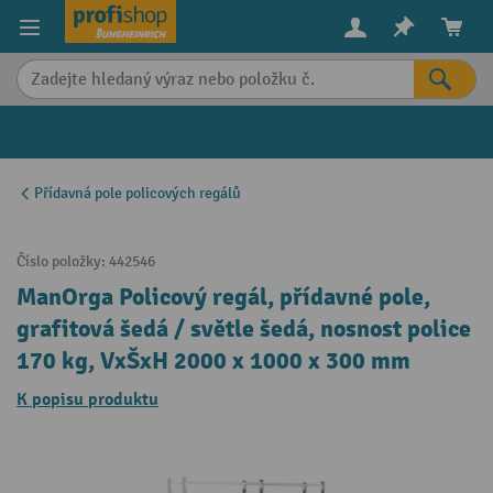
in content
Přídavná pole policových regálů
Číslo položky:
442546
ManOrga Policový regál, přídavné pole,
grafitová šedá / světle šedá, nosnost police
170 kg, VxŠxH 2000 x 1000 x 300 mm
K popisu produktu