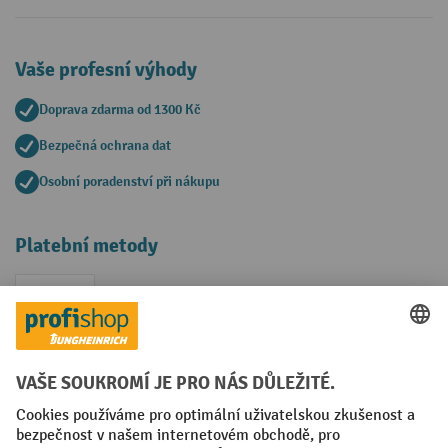
Vaše profesní výhody
Doprava zdarma od 1300 Kč
Bezpečná ochrana dat
Osobní poradenství při nákupu
Platební metody
Faktura
Sociální sítě
Facebook
YouTube
LinkedIn