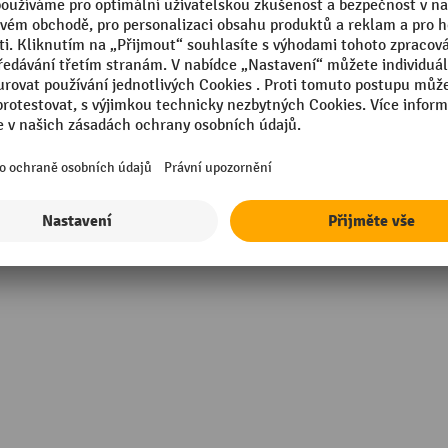
 mm
Rastr otvorů
 mm
Regál, typl
Segmentu
ž zastrčením
Stojany, povrch
tranný
Vnější rozměr délka
Zobrazit všechny technické údaje