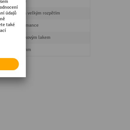
50 mm
regál s velkým rozpětím
Performance
s práškovým lakem
2000 mm