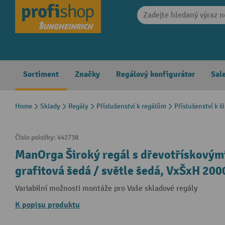
search
Skip to main navigation
Sortiment
Značky
Regálový konfigurátor
Sal
Home
Sklady
Regály
Příslušenství k regálům
Příslušenství k
Číslo položky:
442738
ManOrga Široký regál s dřevotřískovými
grafitová šedá / světle šedá, VxŠxH 20
Variabilní možnosti montáže pro Vaše skladové regály
K popisu produktu