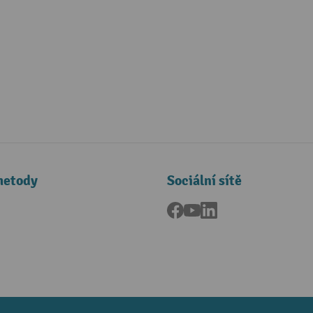
metody
Sociální sítě
Facebook
YouTube
LinkedIn
a