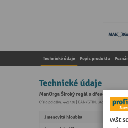
Technické údaje
Popis produktu
Pozná
Technické údaje
ManOrga Široký regál s dřevotřískovými
Číslo položky: 442738 | EAN/GTIN: 3612971235311
Z 
Jmenovitá hloubka
600 