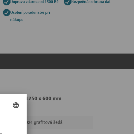
Doprava zdarma od 1300 Kč
Bezpečná ochrana dat
Osobní poradenství při
nákupu
VxŠxH 2000 x 1250 x 600 mm
RAL 7024 grafitová šedá