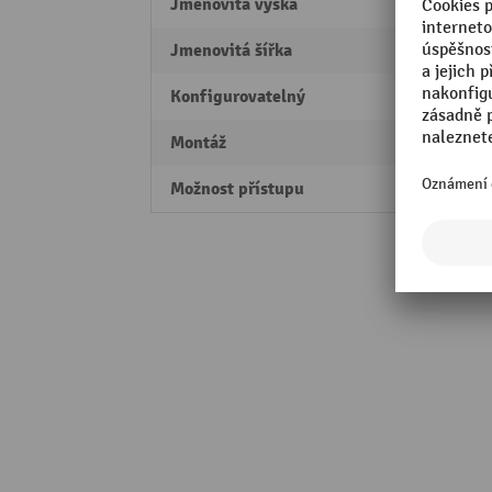
Jmenovitá výška
2000
Jmenovitá šířka
1250
Konfigurovatelný
Ano
Montáž
montá
Možnost přístupu
dvous