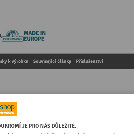
mky k výrobku
Související články
Příslušenství
 deskami, přídavné pole, grafitová šedá / světle šedá, 
kategorie:
Přídavná pole širokých regálů
mm
RAL barva stojin