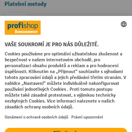
Platební metody
Faktura
Sociální sítě
Facebook
YouTube
LinkedIn
VODP
Otisk
Prohlášení o ochraně osobních údajů
Nastavení ochrany osobních údajů
All prices excl. VAT plus
shipping costs
and possible delivery charges,
if not stated otherwise.