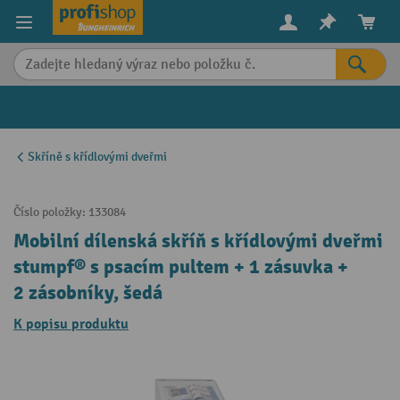
in content
Skříně s křídlovými dveřmi
Číslo položky:
133084
Mobilní dílenská skříň s křídlovými dveřmi
stumpf® s psacím pultem + 1 zásuvka +
2 zásobníky, šedá
K popisu produktu