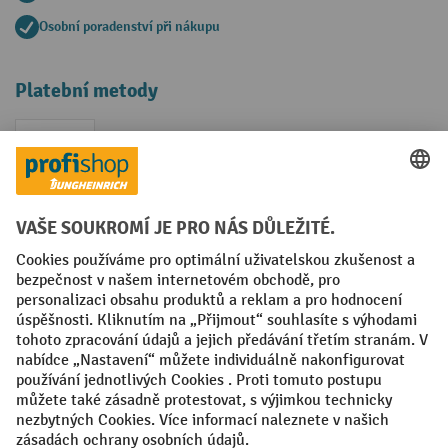
Osobní poradenství při nákupu
Platební metody
Faktura
Sociální sítě
Facebook
YouTube
LinkedIn
VODP
Otisk
Prohlášení o ochraně osobních údajů
Nastavení ochrany osobních údajů