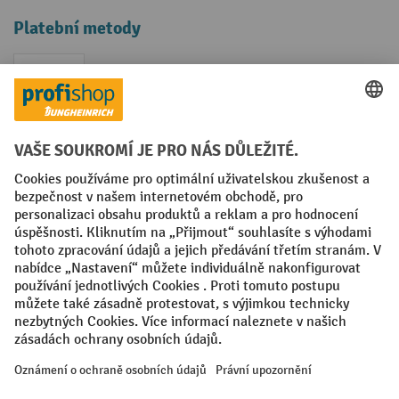
Platební metody
Faktura
Sociální sítě
Facebook
YouTube
LinkedIn
VODP
Otisk
Prohlášení o ochraně osobních údajů
Nastavení ochrany osobních údajů
All prices excl. VAT plus
shipping costs
and possible delivery charges,
if not stated otherwise.