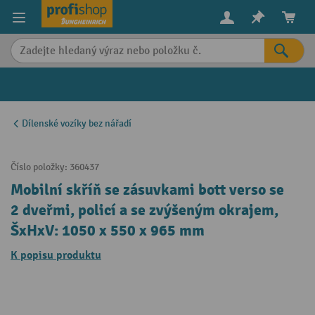
in content
Dílenské vozíky bez nářadí
Číslo položky:
360437
Mobilní skříň se zásuvkami bott verso se
2 dveřmi, policí a se zvýšeným okrajem,
ŠxHxV: 1050 x 550 x 965 mm
K popisu produktu