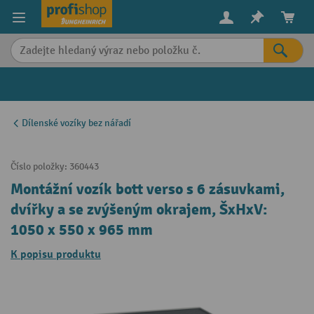
in content
Dílenské vozíky bez nářadí
Číslo položky:
360443
Montážní vozík bott verso s 6 zásuvkami,
dvířky a se zvýšeným okrajem, ŠxHxV:
1050 x 550 x 965 mm
K popisu produktu