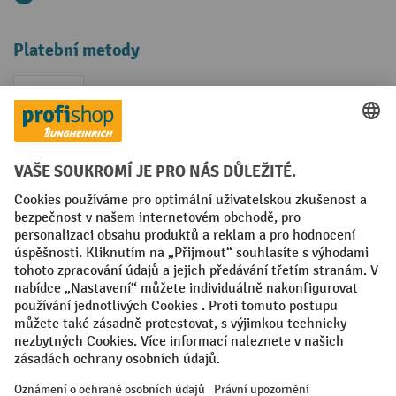
Platební metody
Faktura
Sociální sítě
Facebook
YouTube
LinkedIn
VODP
Otisk
Prohlášení o ochraně osobních údajů
Nastavení ochrany osobních údajů
All prices excl. VAT plus
shipping costs
and possible delivery charges,