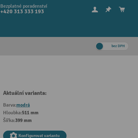
Bezplatné poradenství
+420 313 333 193
bez DPH
Aktuální varianta:
modrá
Barva:
511 mm
Hloubka:
399 mm
Šířka:
Konfigurovat variantu