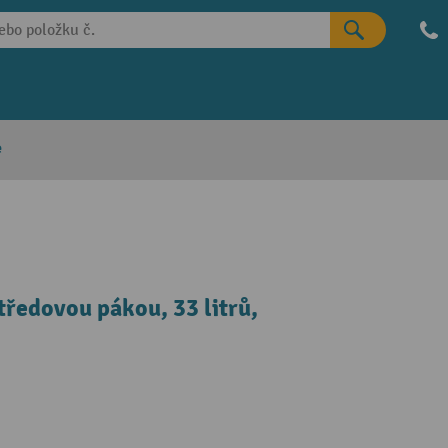
e
ředovou pákou, 33 litrů,