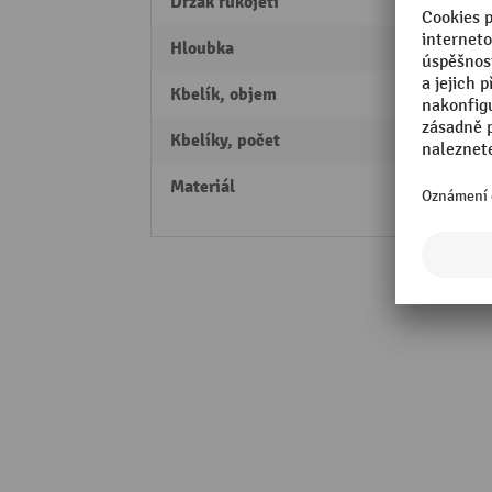
Držák rukojeti
Ne
Hloubka
511 
Kbelík, objem
33 lit
Kbelíky, počet
1
Materiál
Ocel
polypr