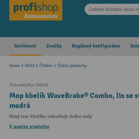
search
Skip to main navigation
Sortiment
Značky
Regálový konfigurátor
Sal
Home
Úklid
Čištění
Čistící pomůcky
Číslo položky:
199111
Mop kbelík WaveBrake® Combo, lis se st
modrá
Nový tvar kbelíku zabraňuje úniku vody
K popisu produktu