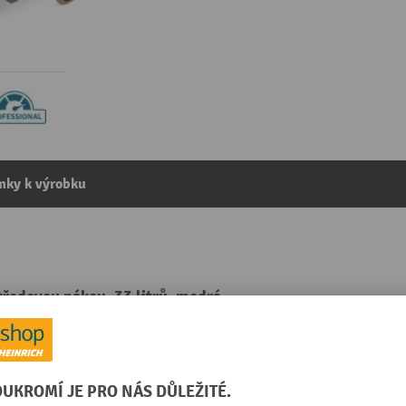
mky k výrobku
ředovou pákou, 33 litrů, modrá
kategorie:
Čistící pomůcky
á
Pohotovostní hmotnost