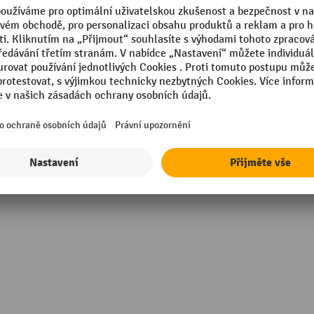
Segmentu
mm
Výška
rů
Značka
včetně Mopu
Šířka
opylen (PP)
Zobrazit všechny technické údaje