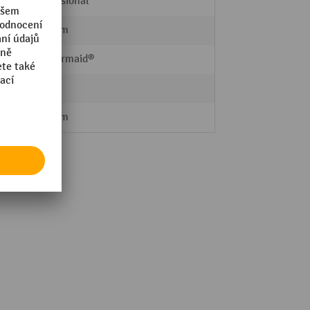
Professional
927 mm
Rubbermaid®
Ne
399 mm