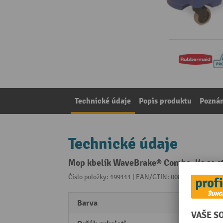
Technické údaje
Popis produktu
Pozná
Technické údaje
Mop kbelík WaveBrake® Combo, lis se st
Číslo položky: 199111 | EAN/GTIN: 0086876179293
Z 
Barva
modr