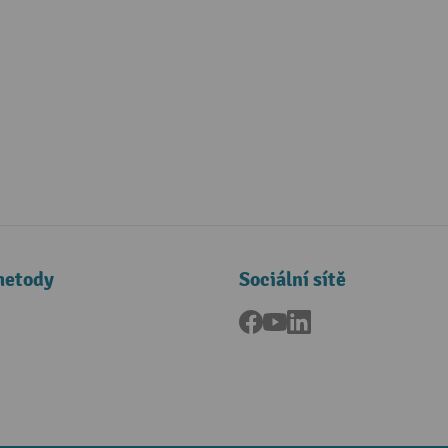
metody
Sociální sítě
Facebook
YouTube
LinkedIn
a