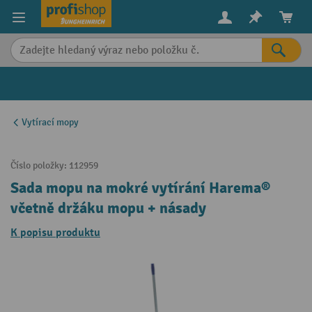
in content
Vytírací mopy
Číslo položky:
112959
Sada mopu na mokré vytírání Harema®
včetně držáku mopu + násady
K popisu produktu