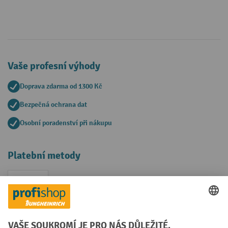
Vaše profesní výhody
Doprava zdarma od 1300 Kč
Bezpečná ochrana dat
Osobní poradenství při nákupu
Platební metody
Faktura
Sociální sítě