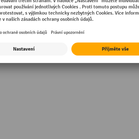
mm
Výška
Značka
in Europe
Zásobník, objem
škovým lakem
Šířka