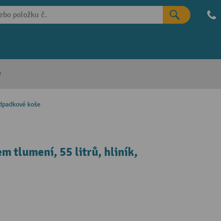
e
dpadkové koše
 tlumení, 55 litrů, hliník,