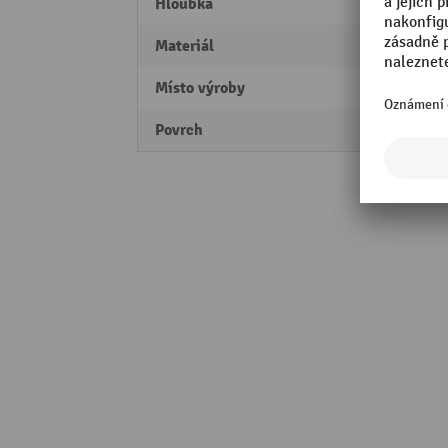
Hloubka
300 
Materiál
Hliník
Místo výroby
Made 
Povrch
s prá