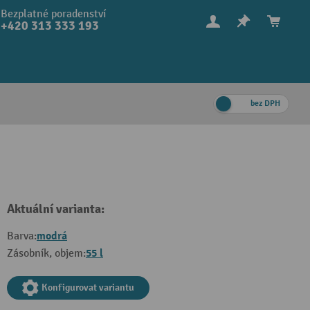
Bezplatné poradenství
+420 313 333 193
bez DPH
Aktuální varianta:
modrá
Barva:
55 l
Zásobník, objem:
Konfigurovat variantu