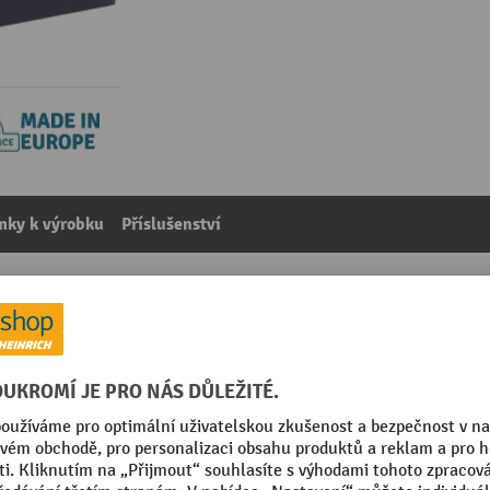
mky k výrobku
Příslušenství
 tlumení, 55 litrů, hliník, modrá
kategorie:
Bezpečnostní odpadkové koše
á
Segmentu