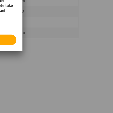
600 mm
CARRO
55 l
300 mm