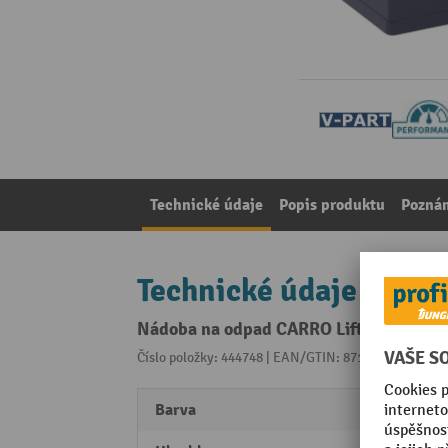
Technické údaje
Popis produktu
Pozná
Technické údaje
Nádoba na odpad CARRO Lift se systémem
Číslo položky: 444748 | EAN/GTIN: 8713631709724
Z 
Barva
modr