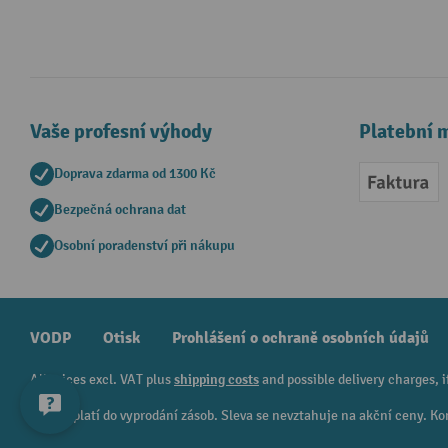
Vaše profesní výhody
Platební 
Doprava zdarma od 1300 Kč
Faktur
Bezpečná ochrana dat
Osobní poradenství při nákupu
VODP
Otisk
Prohlášení o ochraně osobních údajů
All prices excl. VAT plus
shipping costs
and possible delivery charges, i
¹ Sleva platí do vyprodání zásob. Sleva se nevztahuje na akční ceny.