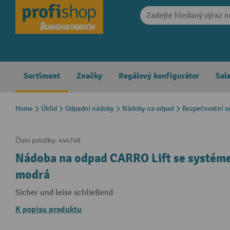
search
Skip to main navigation
Sortiment
Značky
Regálový konfigurátor
Sal
Home
Úklid
Odpadní nádoby
Nádoby na odpad
Bezpečnostní o
Číslo položky:
444748
Nádoba na odpad CARRO Lift se systémem
modrá
Sicher und leise schließend
K popisu produktu