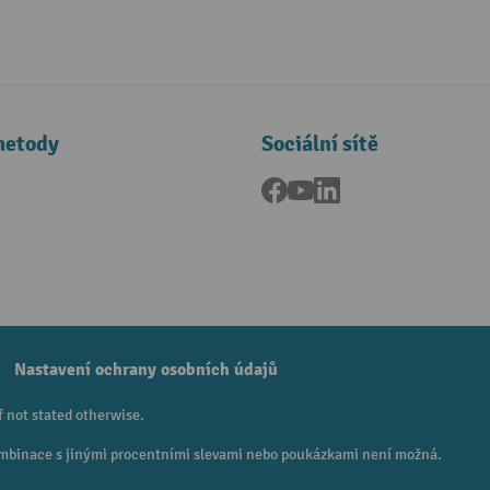
metody
Sociální sítě
Facebook
YouTube
LinkedIn
a
Nastavení ochrany osobních údajů
f not stated otherwise.
 Kombinace s jinými procentními slevami nebo poukázkami není možná.