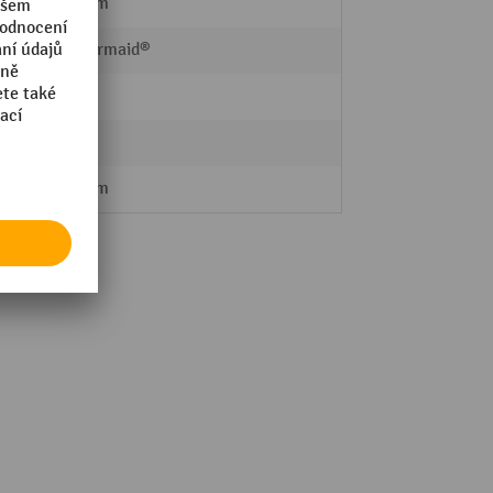
435 mm
Rubbermaid®
5
30 l
413 mm