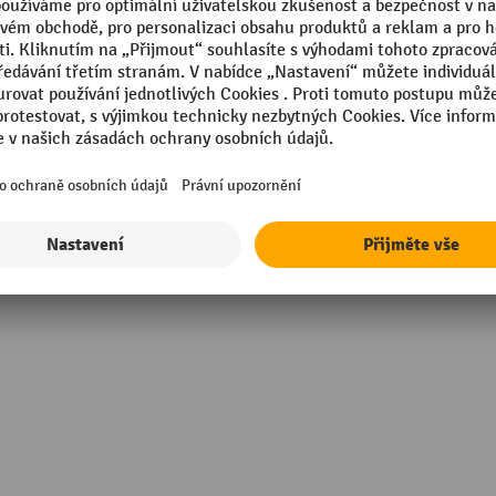
mm
Výška
 mm
Značka
Záruka - dodavatel
Zásobník, objem
g
Šířka
Zobrazit všechny technické údaje