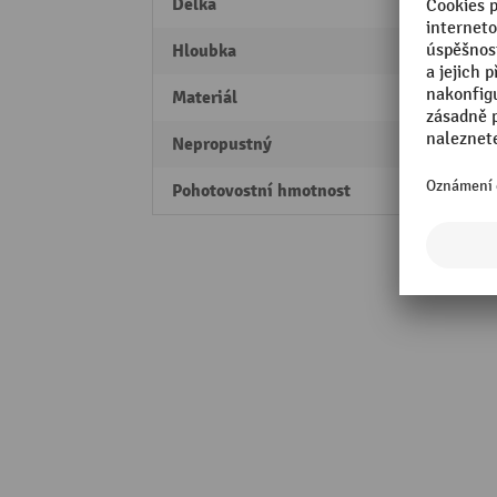
Délka
400 
Hloubka
157,5
Materiál
plast
Nepropustný
Ano
Pohotovostní hmotnost
3,05 k