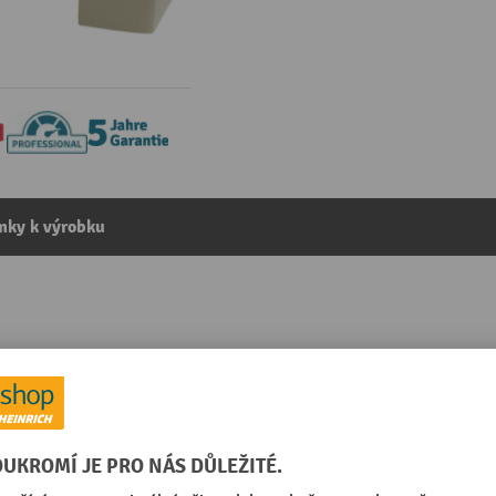
mky k výrobku
® Step-On Classic, 30 litrů, béžová
tegorie:
Nášlapné koše na odpadky
á
Uzavíratelný