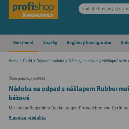
search
Skip to main navigation
Sortiment
Značky
Regálový konfigurátor
Sal
Home
Úklid
Odpadní nádoby
Nádoby na odpad
Nášlapné koše 
Číslo položky:
445339
Nádoba na odpad s nášlapem Rubbermaid®
béžová
Mit eng anliegendem Deckel gegen Entweichen von Gerüch
K popisu produktu