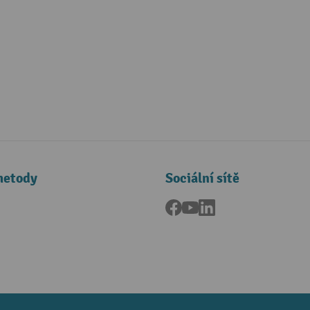
metody
Sociální sítě
Facebook
YouTube
LinkedIn
a