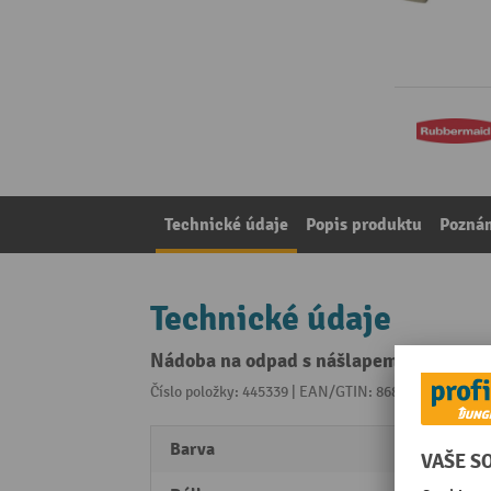
Technické údaje
Popis produktu
Pozná
Technické údaje
Nádoba na odpad s nášlapem Rubbermaid
Číslo položky: 445339 | EAN/GTIN: 86876057010
Z ka
Barva
béžov