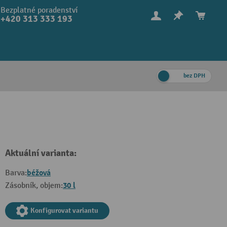
Bezplatné poradenství
+420 313 333 193
bez DPH
Aktuální varianta:
béžová
Barva:
30 l
Zásobník, objem:
Konfigurovat variantu