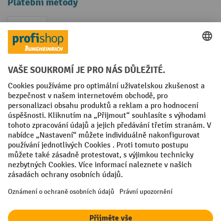
Platební metody
Faktura
Sociální sítě
Facebook
YouTube
LinkedIn
VODP
Otisk
Prohlášení o ochraně osobních údajů
Nastavení ochrany osobních údajů
All prices excl. VAT plus
shipping costs
and possible delivery charges,
if not stated otherwise.