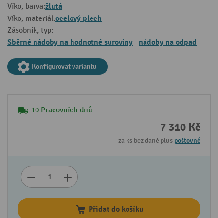
žlutá
Víko, barva:
ocelový plech
Víko, materiál:
Zásobník, typ:
Sběrné nádoby na hodnotné suroviny
nádoby na odpad
Konfigurovat variantu
10 Pracovních dnů
7 310 Kč
za ks bez daně plus
poštovné
Přidat do košíku