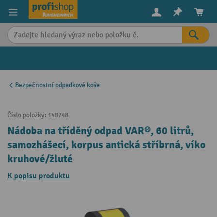
in content
Bezpečnostní odpadkové koše
Číslo položky:
148748
Nádoba na tříděný odpad VAR®, 60 litrů,
samozhášecí, korpus antická stříbrná, víko
kruhové/žluté
K popisu produktu