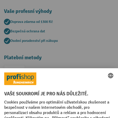
Vaše profesní výhody
Doprava zdarma od 1300 Kč
Bezpečná ochrana dat
Osobní poradenství při nákupu
Platební metody
Faktura
Sociální sítě
Facebook
YouTube
LinkedIn