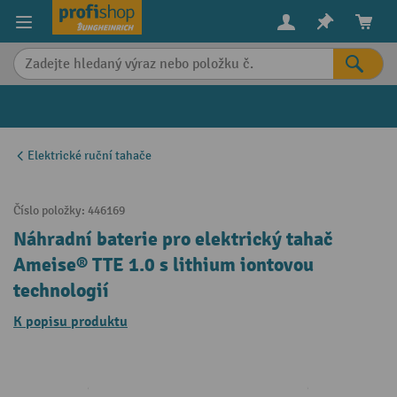
in content
Elektrické ruční tahače
Číslo položky:
446169
Náhradní baterie pro elektrický tahač
Ameise® TTE 1.0 s lithium iontovou
technologií
K popisu produktu