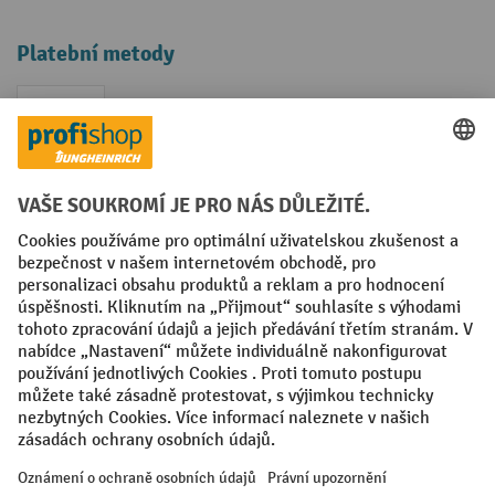
Platební metody
Faktura
Sociální sítě
Facebook
YouTube
LinkedIn
VODP
Otisk
Prohlášení o ochraně osobních údajů
Nastavení ochrany osobních údajů
All prices excl. VAT plus
shipping costs
and possible delivery charges,