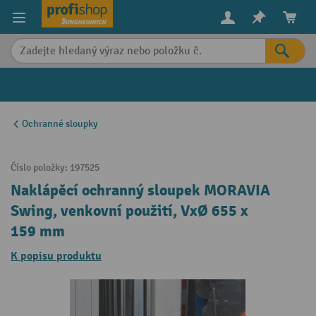
in content
Ochranné sloupky
Číslo položky:
197525
Naklápěcí ochranný sloupek MORAVIA
Swing, venkovní použití, VxØ 655 x
159 mm
K popisu produktu