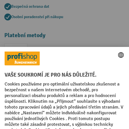
Bezpečná ochrana dat
Osobní poradenství při nákupu
Platební metody
Faktura
Sociální sítě
Facebook
YouTube
LinkedIn
VODP
Otisk
Prohlášení o ochraně osobních údajů