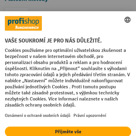
Faktura
Sociální sítě
Facebook
YouTube
LinkedIn
VODP
Otisk
Prohlášení o ochraně osobních údajů
Nastavení ochrany osobních údajů
All prices excl. VAT plus
shipping costs
and possible delivery charges,
if not stated otherwise.
¹ Sleva platí do vyprodání zásob. Sleva se nevztahuje na akční ceny.