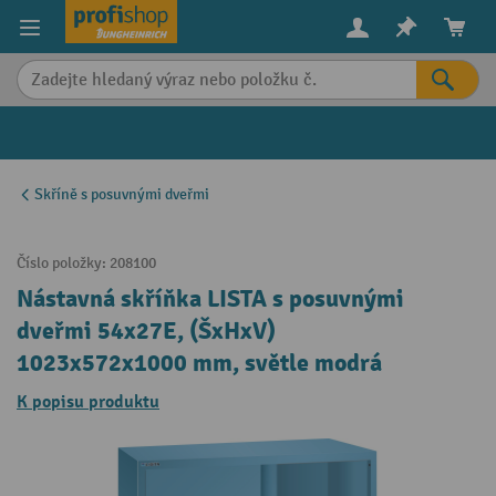
in content
Skříně s posuvnými dveřmi
Číslo položky:
208100
Nástavná skříňka LISTA s posuvnými
dveřmi 54x27E, (ŠxHxV)
1023x572x1000 mm, světle modrá
K popisu produktu