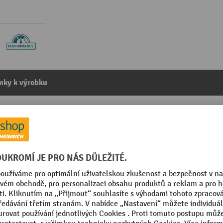
mky k výrobku
 pozinkované oceli, antracit
kategorie:
Poštovní schránky
citová
Segmentu
mm
Výška