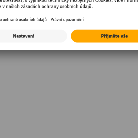
Šířka
kovaný