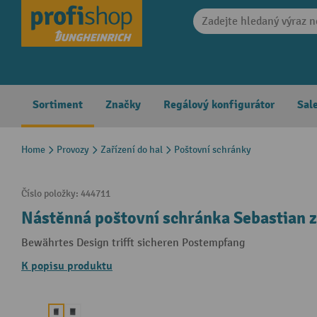
search
Skip to main navigation
Sortiment
Značky
Regálový konfigurátor
Sal
Home
Provozy
Zařízení do hal
Poštovní schránky
Číslo položky:
444711
Nástěnná poštovní schránka Sebastian z 
Bewährtes Design trifft sicheren Postempfang
K popisu produktu