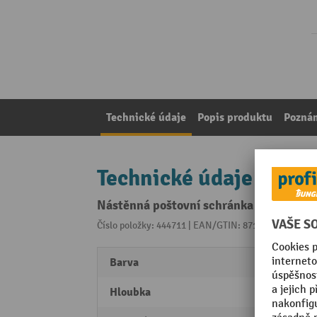
Technické údaje
Popis produktu
Pozná
Technické údaje
Nástěnná poštovní schránka Sebastian z
Číslo položky: 444711 | EAN/GTIN: 8713631035878
Z 
Barva
antra
Hloubka
160 