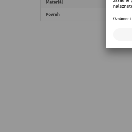
Materiál
Ocel
Povrch
pozin