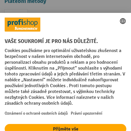
Platební metody
Faktura
Sociální sítě
Facebook
YouTube
LinkedIn
VODP
Otisk
Prohlášení o ochraně osobních údajů
Nastavení ochrany osobních údajů
All prices excl. VAT plus
shipping costs
and possible delivery charges,
if not stated otherwise.