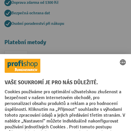
Doprava zdarma od 1300 Kč
Bezpečná ochrana dat
Osobní poradenství při nákupu
Platební metody
Faktura
Sociální sítě
Facebook
YouTube
LinkedIn
VODP
Otisk