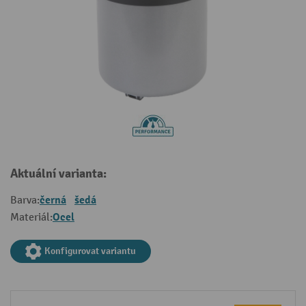
Aktuální varianta:
černá
šedá
Barva:
Ocel
Materiál:
Konfigurovat variantu