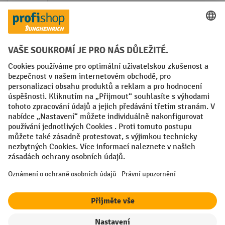
Faktura
Sociální sítě
Facebook
YouTube
LinkedIn
VODP
Otisk
Prohlášení o ochraně osobních údajů
Nastavení ochrany osobních údajů
All prices excl. VAT plus
shipping costs
and possible delivery charges,
if not stated otherwise.
¹ Sleva platí do vyprodání zásob. Sleva se nevztahuje na akční ceny.
Kombinace s jinými procentními slevami nebo poukázkami není