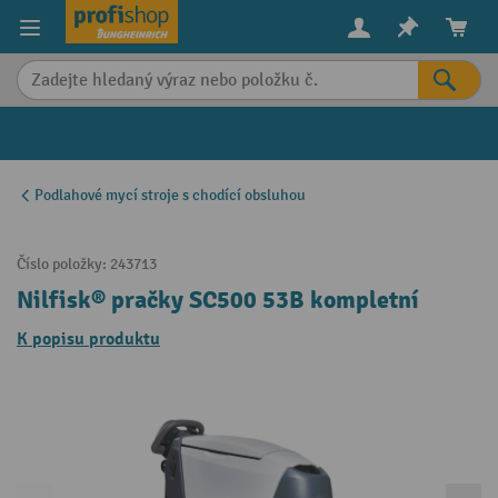
in content
Podlahové mycí stroje s chodící obsluhou
Číslo položky:
243713
Nilfisk® pračky SC500 53B kompletní
K popisu produktu