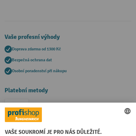
Vaše profesní výhody
Doprava zdarma od 1300 Kč
Bezpečná ochrana dat
Osobní poradenství při nákupu
Platební metody
Faktura
Sociální sítě