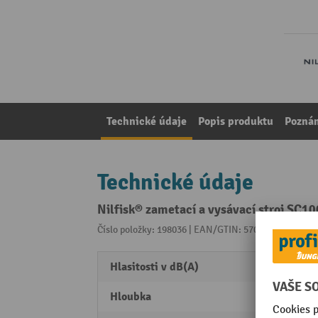
Technické údaje
Popis produktu
Pozná
Technické údaje
Nilfisk® zametací a vysávací stroj SC10
Číslo položky: 198036 | EAN/GTIN: 5703887124023
Z 
Hlasitosti v dB(A)
72 dB
Hloubka
400 