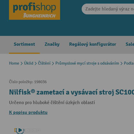
search
Skip to main navigation
Sortiment
Značky
Regálový konfigurátor
Sal
Home
Úklid
Čištění
Průmyslové mycí stroje s odsáváním
Podla
Číslo položky:
198036
Nilfisk® zametací a vysávací stroj SC10
Určeno pro hluboké čištění úzkých oblastí
K popisu produktu