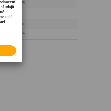
620 m²/h
800 W
1150 mm
Nilfisk®