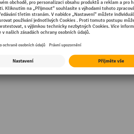
Teoretický plošný výkon
Výkon
Výška
mm
Značka
Zobrazit všechny technické údaje