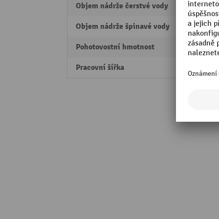
Objem nádrže čerstvé vody
3 l
Objem nádrže špinavé vody
4 l
Pohotovostní hmotnost
15 kg
Pracovní šířka
310 