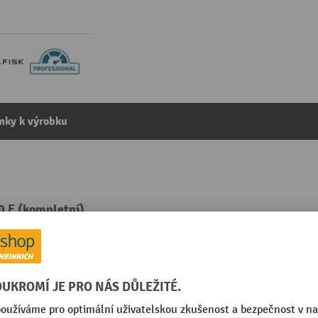
mky k výrobku
0 E (kompletní)
kategorie:
Podlahové mycí stroje s chodící obsluhou
(A)
Segmentu
mm
Síťový kabel, délka