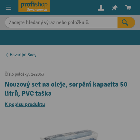
in content
Havarijní Sady
Číslo položky:
142063
Nouzový set na oleje, sorpční kapacita 50
litrů, PVC taška
K popisu produktu