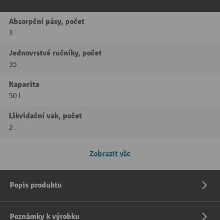
Absorpční pásy, počet
3
Jednovrstvé ručníky, počet
35
Kapacita
50 l
Likvidační vak, počet
2
Zobrazit vše
Popis produktu
Poznámky k výrobku