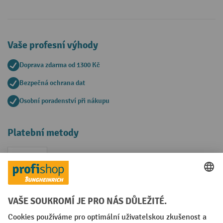
Vaše profesní výhody
Doprava zdarma od 1300 Kč
Bezpečná ochrana dat
Osobní poradenství při nákupu
Platební metody
Faktura
Sociální sítě
Facebook
YouTube
LinkedIn