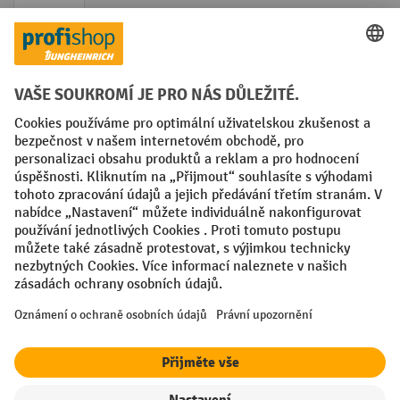
Faktura
Sociální sítě
Facebook
YouTube
LinkedIn
VODP
Otisk
Prohlášení o ochraně osobních údajů
Nastavení ochrany osobních údajů
All prices excl. VAT plus
shipping costs
and possible delivery charges,
if not stated otherwise.
¹ Sleva platí do vyprodání zásob. Sleva se nevztahuje na akční ceny.
Kombinace s jinými procentními slevami nebo poukázkami není