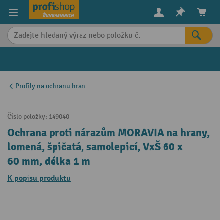
in content
Profily na ochranu hran
Číslo položky:
149040
Ochrana proti nárazům MORAVIA na hrany,
lomená, špičatá, samolepicí, VxŠ 60 x
60 mm, délka 1 m
K popisu produktu