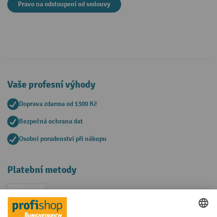
Pravo na odstoupeni od smlouvy
Vaše profesní výhody
Doprava zdarma od 1300 Kč
Bezpečná ochrana dat
Osobní poradenství při nákupu
Platební metody
Faktura