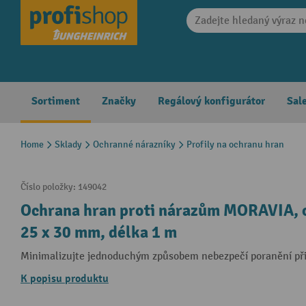
search
Skip to main navigation
Sortiment
Značky
Regálový konfigurátor
Sal
Home
Sklady
Ochranné nárazníky
Profily na ochranu hran
Číslo položky:
149042
Ochrana hran proti nárazům MORAVIA, o
25 x 30 mm, délka 1 m
Minimalizujte jednoduchým způsobem nebezpečí poranění při
K popisu produktu