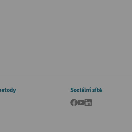
metody
Sociální sítě
Facebook
YouTube
LinkedIn
a