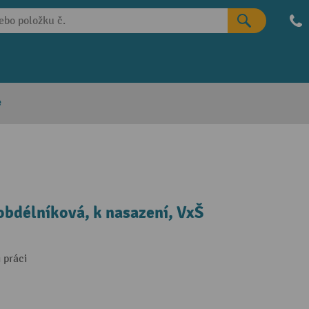
e
bdélníková, k nasazení, VxŠ
 práci