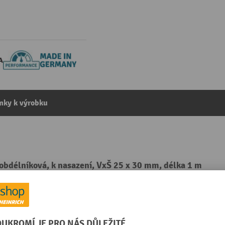
mky k výrobku
bdélníková, k nasazení, VxŠ 25 x 30 mm, délka 1 m
kategorie:
Profily na ochranu hran
Profil, šířka