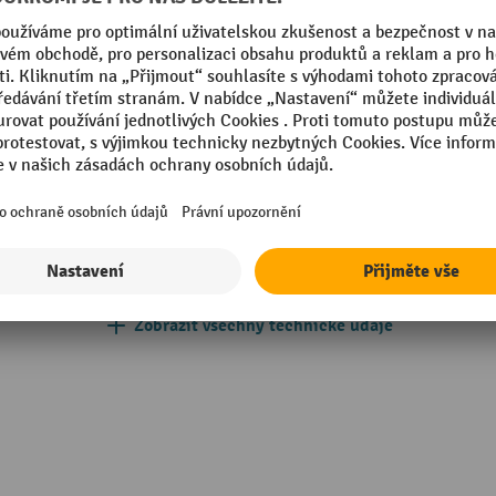
Segmentu
 mm
Technické vlastnosti
PU
Výška
retanová pěna
Výška výřezu profilu
in Germany
Značka
90 °C
Zobrazit všechny technické údaje