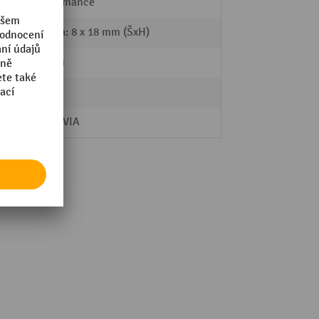
Performance
Drážka: 8 x 18 mm (ŠxH)
30 mm
8 mm
MORAVIA