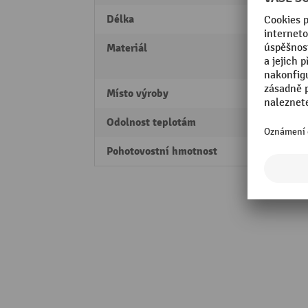
Délka
1000
Materiál
TPU/
polyu
Místo výroby
Made 
Odolnost teplotám
-40 - 
Pohotovostní hmotnost
0,5 kg