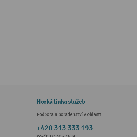
Horká linka služeb
Podpora a poradenství v oblasti:
+420 313 333 193
po-čt, 07:30 - 16:30