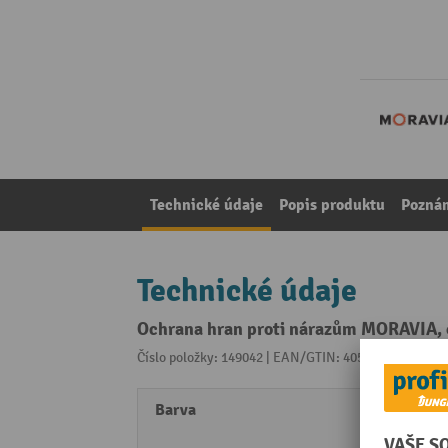
Technické údaje
Popis produktu
Pozná
Technické údaje
Ochrana hran proti nárazům MORAVIA, o
Číslo položky: 149042 | EAN/GTIN: 4055381420363
Z 
Barva
černá
žlutá