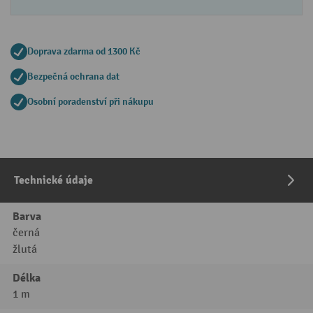
Doprava zdarma od 1300 Kč
Bezpečná ochrana dat
Osobní poradenství při nákupu
Technické údaje
Barva
černá
žlutá
Délka
1 m