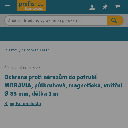
in content
Profily na ochranu hran
Číslo položky:
205083
Ochrana proti nárazům do potrubí
MORAVIA, půlkruhová, magnetická, vnitřní
Ø 85 mm, délka 1 m
K popisu produktu