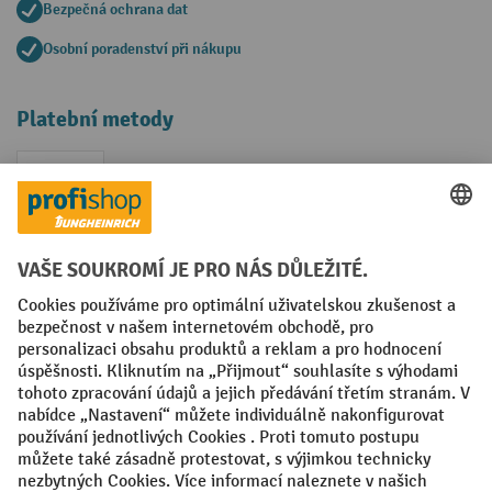
Bezpečná ochrana dat
Osobní poradenství při nákupu
Platební metody
Faktura
Sociální sítě
Facebook
YouTube
LinkedIn
VODP
Otisk
Prohlášení o ochraně osobních údajů