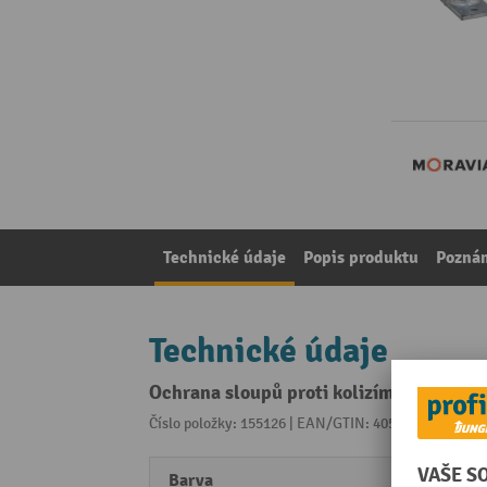
Technické údaje
Popis produktu
Pozná
Technické údaje
Ochrana sloupů proti kolizím MORAVIA,
Číslo položky: 155126 | EAN/GTIN: 4055381460666
Z 
Barva
zinko