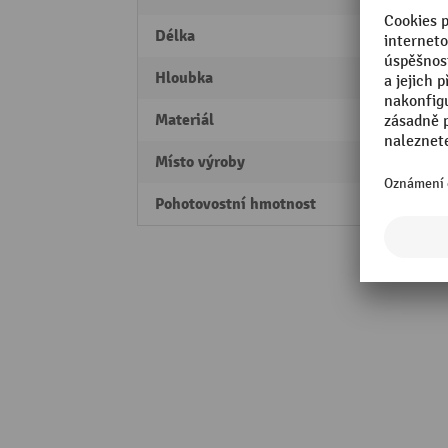
Délka
520 
Hloubka
520 
Materiál
Ocel
Místo výroby
Made 
Pohotovostní hmotnost
14,5 k