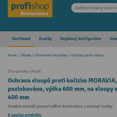
search
Skip to main navigation
Sortiment
Značky
Regálový konfigurátor
Sal
Home
Sklady
Ochranné nárazníky
Ochrany proti nárazu
Číslo položky:
155126
Ochrana sloupů proti kolizím MORAVIA, 
pozinkováno, výška 600 mm, na sloupy 
400 mm
Snadná montáž pomocí 2dílné konstrukce z ocelové trubky
K popisu produktu