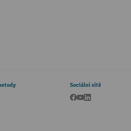
metody
Sociální sítě
Facebook
YouTube
LinkedIn
a