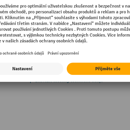
mm
Segmentu
mm
Tloušťka
Vhodné pro rozměry sloupů
in Germany
Vnitřní hloubka
g
Vnitřní šířka
Zobrazit všechny technické údaje