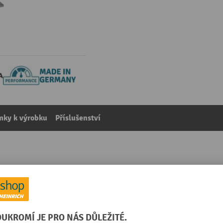
mky k výrobku
Příslušenství
 venkovní použití, žárově pozinkováno, výška 600 mm, n
kategorie:
Ochrany proti nárazu
vá
Rozsah použití