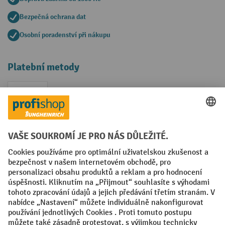
Bezpečná ochrana dat
Osobní poradenství při nákupu
Platební metody
Faktura
Sociální sítě
Facebook
YouTube
LinkedIn
VODP
Otisk
Prohlášení o ochraně osobních údajů