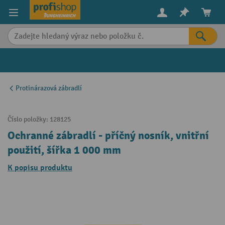
in content
Protinárazová zábradlí
Číslo položky:
128125
Ochranné zábradlí - příčný nosník, vnitřní
použití, šířka 1 000 mm
K popisu produktu