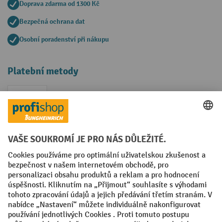
Doprava zdarma od 1300 Kč
Bezpečná ochrana dat
Osobní poradenství při nákupu
Platební metody
Faktura
Sociální sítě
Facebook
YouTube
LinkedIn
VODP
Otisk