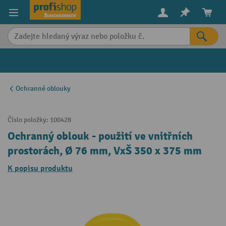
in content
Ochranné oblouky
Číslo položky:
100428
Ochranný oblouk - použití ve vnitřních
prostorách, Ø 76 mm, VxŠ 350 x 375 mm
K popisu produktu