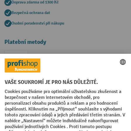
Doprava zdarma od 1300 Kč
Bezpečná ochrana dat
Osobní poradenství při nákupu
Platební metody
Faktura
Sociální sítě
Facebook
YouTube
LinkedIn
VODP
Otisk