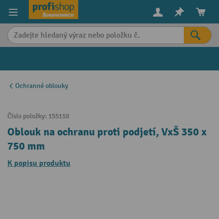
in content
Ochranné oblouky
Číslo položky:
155110
Oblouk na ochranu proti podjetí, VxŠ 350 x
750 mm
K popisu produktu