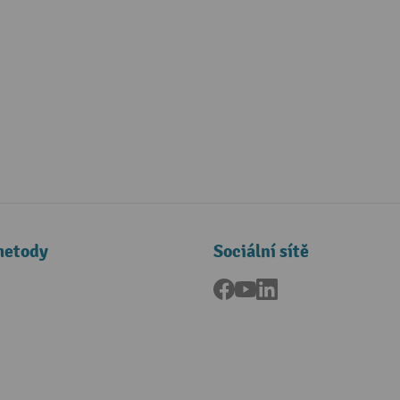
metody
Sociální sítě
Facebook
YouTube
LinkedIn
a