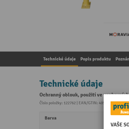
Technické údaje
Popis produktu
Pozná
Technické údaje
Ochranný oblouk, použití ve venkovníc
Číslo položky: 122762 | EAN/GTIN: 4055381187112
Z 
Barva
černá
žlutá