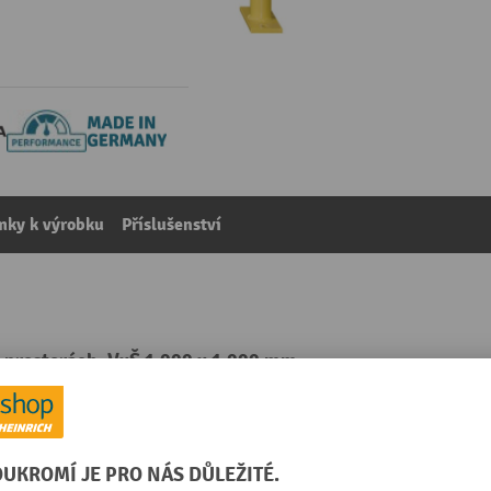
mky k výrobku
Příslušenství
h prostorách, VxŠ 1 000 x 1 000 mm
kategorie:
Ochranné oblouky
Rozsah použití