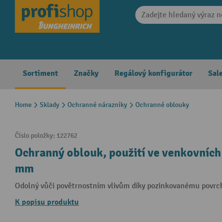
search
Skip to main navigation
Sortiment
Značky
Regálový konfigurátor
Sal
Home
Sklady
Ochranné nárazníky
Ochranné oblouky
Číslo položky:
122762
Ochranný oblouk, použití ve venkovních 
mm
Odolný vůči povětrnostním vlivům díky pozinkovanému povrc
K popisu produktu