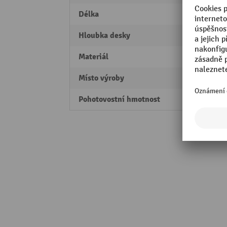
Délka
1000
Hloubka desky
160 
Materiál
Ocel
Místo výroby
Made 
Pohotovostní hmotnost
8,2 kg