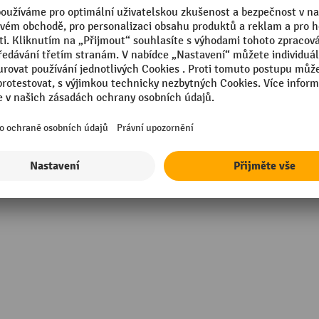
Segmentu
 mm
Tloušťka
mm
Tloušťka desky podlahy
Výška
in Germany
Značka
Zobrazit všechny technické údaje