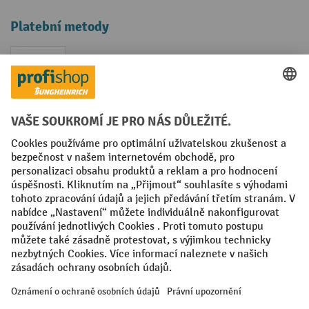
Platební metody
Faktura
Sociální sítě
Facebook
YouTube
LinkedIn
VODP
Otisk
Prohlášení o ochraně osobních údajů
Nastavení ochrany osobních údajů
All prices excl. VAT plus
shipping costs
and possible delivery charges,