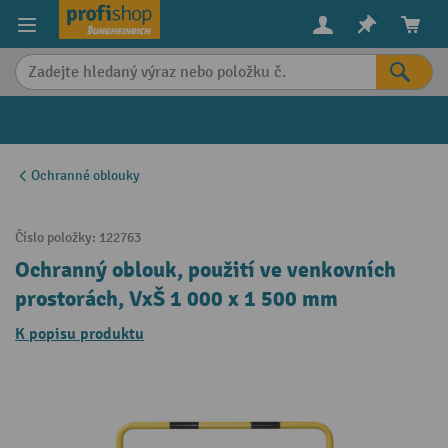
in content
Ochranné oblouky
Číslo položky:
122763
Ochranný oblouk, použití ve venkovních
prostorách, VxŠ 1 000 x 1 500 mm
K popisu produktu