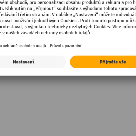
Segmentu
Tloušťka
Výška
Značka
Zobrazit všechny technické údaje