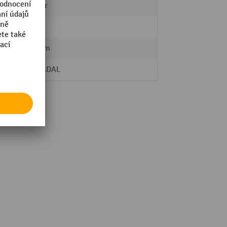
Startér
6 mm
400 mm
HEMMDAL