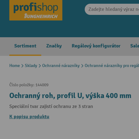
search
Skip to main navigation
Sortiment
Značky
Regálový konfigurátor
Sal
Home
Sklady
Ochranné nárazníky
Ochranné nárazníky pro regá
Číslo položky:
144009
Ochranný roh, profil U, výška 400 mm
Speciální tvar zajistí ochranu ze 3 stran
K popisu produktu