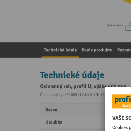
Technické údaje
Popis produktu
Pozná
Technické údaje
Ochranný roh, profil U, výška 400 mm
Číslo položky: 144009 | EAN/GTIN: 4260054777365
Z 
Barva
Žlutá 
Hloubka
82 m