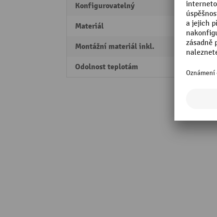
Konfigurovatelný
Ano
Materiál
Ocel
Montážní materiál inkl.
Ano
Odolnost teplotám
-20 °C