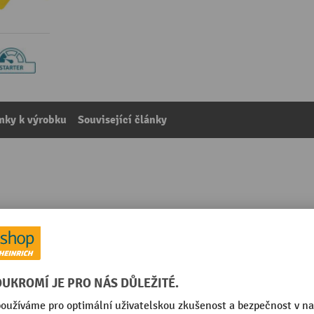
mky k výrobku
Související články
kategorie:
Rohové ochranné nárazníky
/ černá
Profil
m
Rozsah použití