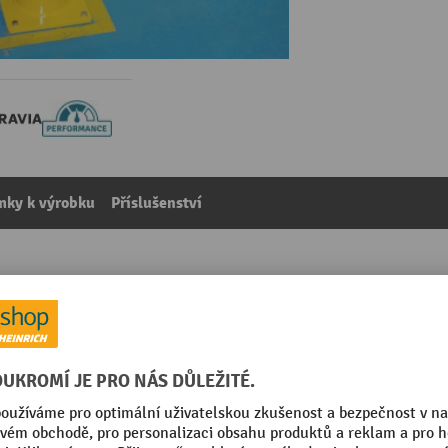
mky k výrobku
Příslušenství
 pomocí kotev, venkovní použití, výška 1200 mm, Ø 159 
kategorie:
Ochranné sloupky
Segmentu