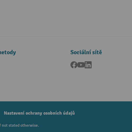
metody
Sociální sítě
Facebook
YouTube
LinkedIn
a
Nastavení ochrany osobních údajů
f not stated otherwise.