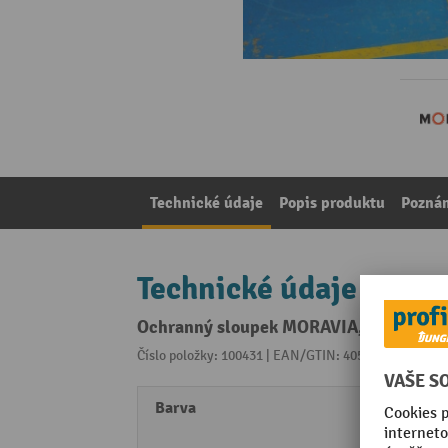
Technické údaje
Popis produktu
Pozná
Technické údaje
Ochranný sloupek MORAVIA, k instalaci
Číslo položky: 100431 | EAN/GTIN: 4055381165851
Z 
Barva
černá
žlutá