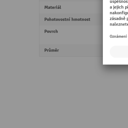
Materiál
Ocel
Pohotovostní hmotnost
28 kg
Povrch
s pla
žárov
Průměr
159 