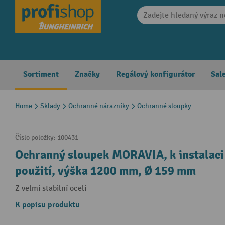
search
Skip to main navigation
Sortiment
Značky
Regálový konfigurátor
Sal
Home
Sklady
Ochranné nárazníky
Ochranné sloupky
Číslo položky:
100431
Ochranný sloupek MORAVIA, k instalaci
použití, výška 1200 mm, Ø 159 mm
Z velmi stabilní oceli
K popisu produktu