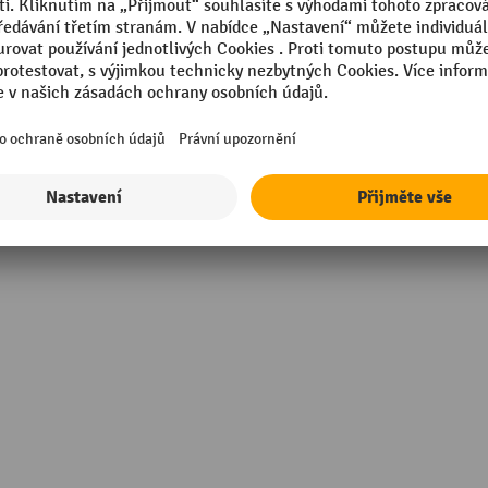
Tloušťka
Výška
Výška nad podlahou
stovým povlakem
Značka
ě pozinkovaný
mm